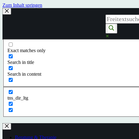
Zum Inhalt springen
Exact matches only
Search in title
Search in content
tns_dir_ltg
Beratung & Therapie