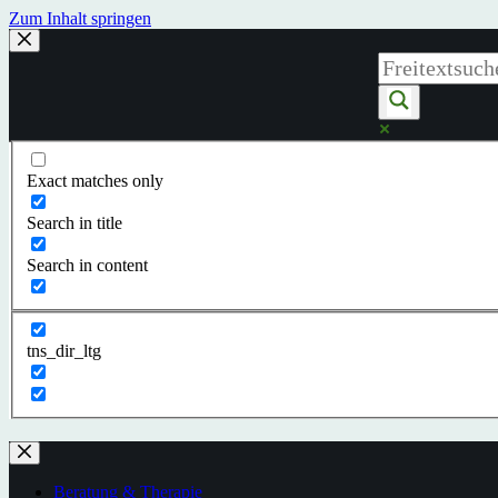
Zum Inhalt springen
Exact matches only
Search in title
Search in content
tns_dir_ltg
Beratung & Therapie