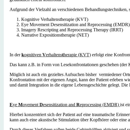
Aufgrund der Vielzahl an verschiedenen Behandlungstechniken, so
Kognitive Verhaltenstherapie (KVT)
Eye Movement Desensitization and Reprocessing (EMDR)
Imagery Rescripting and Reprocessing Therapy (IRRT)
Narrative Expositionstherapie (NET)
In der
k
ognitiven
V
erhaltens
t
herapie (KVT)
erfolgt eine Konfront
Das kann z.B. in Form von Lesekonfrontationen geschehen (der Kl
Möglich ist auch ein gezieltes Aufsuchen bisher vermiedener Orte
Konfrontation mit der eigenen Angst, kann der Patient erleben wi
und damit Integration in die eigene Lebensgeschichte gelegt. Die
E
ye
M
ovement
D
esensitization and
R
eprocessing (EMDR)
ist e
Hierbei konzentriert sich der Patient auf eine traumatische Erin
kann auch eine akustische Stimulation über Kopfhörer oder eine 
Durch dieses Verfahren sollen beide Gehirnhälften aktiviert und so