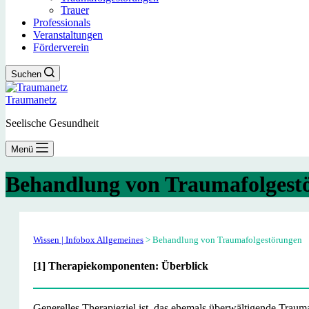
Trauer
Professionals
Veranstaltungen
Förderverein
Suchen
Traumanetz
Seelische Gesundheit
Menü
Behandlung von Traumafolgest
Wissen | Infobox Allgemeines
> Behandlung von Traumafolgestörungen
[1] Therapiekomponenten: Überblick
Generelles Therapieziel ist, das ehemals überwältigende Traum