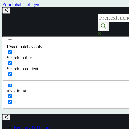
Zum Inhalt springen
Exact matches only
Search in title
Search in content
tns_dir_ltg
Beratung & Therapie