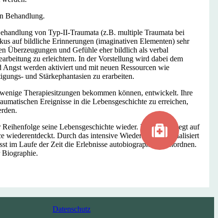
en Behandlung.
 Behandlung von Typ-II-Traumata (z.B. multiple Traumata bei
kus auf bildliche Erinnerungen (imaginativen Elementen) sehr
en Überzeugungen und Gefühle eher bildlich als verbal
rbeitung zu erleichtern. In der Vorstellung wird dabei dem
nd Angst werden aktiviert und mit neuen Ressourcen wie
igungs- und Stärkephantasien zu erarbeiten.
r wenige Therapiesitzungen bekommen können, entwickelt. Ihre
raumatischen Ereignisse in die Lebensgeschichte zu erreichen,
erden.
r Reihenfolge seine Lebensgeschichte wieder. Der Fokus liegt auf
ce wiederentdeckt. Durch das intensive Wiedererleben aktualisiert
st im Laufe der Zeit die Erlebnisse autobiographisch einordnen.
r Biographie.
Datenschutz