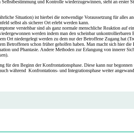
 Selbstbestimmung und Kontrolle wiederzugewinnen, steht an erster St
ährliche Situation) ist hierbei die notwendige Voraussetzung für alles a
eld selbst als sicherer Ort erlebt werden kann.
Symptome verstehbar sind als ganz normale menschliche Reaktion auf ein
iedergewonnen werden indem man den scheinbar unkontrollierbaren Bil
em Ort niedergelegt werden zu dem nur der Betroffene Zugang hat (Tr
em Betroffenen schon früher geholfen haben. Man macht sich hier die 
uation und Phantasie. Andere Methoden zur Erlangung von innerer Sich
ken).
ung für den Beginn der Konfrontationsphase. Diese kann nur begonnen 
h auch während Konfrontations- und Integrationsphase weiter angewand