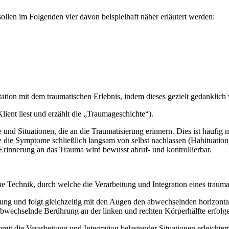
llen im Folgenden vier davon beispielhaft näher erläutert werden:
ation mit dem traumatischen Erlebnis, indem dieses gezielt gedanklich 
ient liest und erzählt die „Traumageschichte“).
 und Situationen, die an die Traumatisierung erinnern. Dies ist häufig 
e die Symptome schließlich langsam von selbst nachlassen (Habituation)
 Erinnerung an das Trauma wird bewusst abruf- und kontrollierbar.
ine Technik, durch welche die Verarbeitung und Integration eines trauma
nerung und folgt gleichzeitig mit den Augen den abwechselnden horizon
abwechselnde Berührung an der linken und rechten Körperhälfte erfolg
mit die Verarbeitung und Integration belastender Situationen erleichter