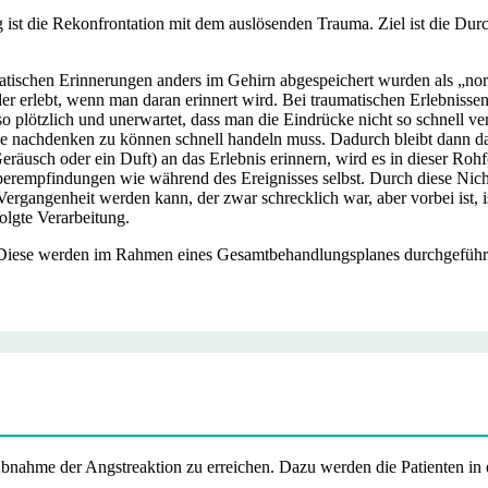
ist die Rekonfrontation mit dem auslösenden Trauma. Ziel ist die Dur
umatischen Erinnerungen anders im Gehirn abgespeichert wurden als „n
er erlebt, wenn man daran erinnert wird. Bei traumatischen Erlebnissen 
 so plötzlich und unerwartet, dass man die Eindrücke nicht so schnell ve
ne nachdenken zu können schnell handeln muss. Dadurch bleibt dann d
räusch oder ein Duft) an das Erlebnis erinnern, wird es in dieser Ro
erempfindungen wie während des Ereignisses selbst. Durch diese Nich
rgangenheit werden kann, der zwar schrecklich war, aber vorbei ist, i
folgte Verarbeitung.
. Diese werden im Rahmen eines Gesamtbehandlungsplanes durchgeführ
 Abnahme der Angstreaktion zu erreichen. Dazu werden die Patienten i