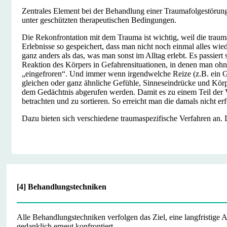
Zentrales Element bei der Behandlung einer Traumafolgestörung 
unter geschützten therapeutischen Bedingungen.
Die Rekonfrontation mit dem Trauma ist wichtig, weil die tra
Erlebnisse so gespeichert, dass man nicht noch einmal alles wied
ganz anders als das, was man sonst im Alltag erlebt. Es passiert
Reaktion des Körpers in Gefahrensituationen, in denen man oh
„eingefroren“. Und immer wenn irgendwelche Reize (z.B. ein Ge
gleichen oder ganz ähnliche Gefühle, Sinneseindrücke und Körp
dem Gedächtnis abgerufen werden. Damit es zu einem Teil der Ve
betrachten und zu sortieren. So erreicht man die damals nicht er
Dazu bieten sich verschiedene traumaspezifische Verfahren an
[4] Behandlungstechniken
Alle Behandlungstechniken verfolgen das Ziel, eine langfristige
gedanklich erneut konfrontiert.