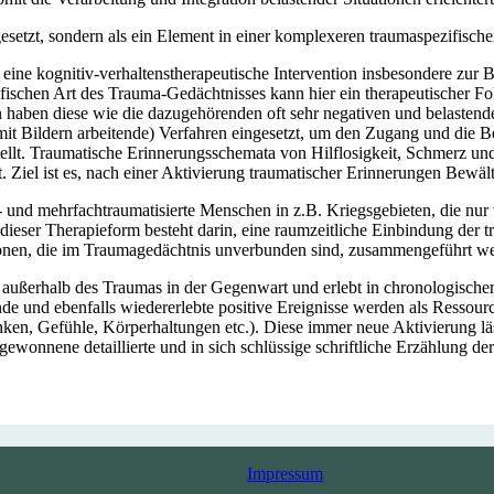
setzt, sondern als ein Element in einer komplexeren traumaspezifisch
t eine kognitiv-verhaltenstherapeutische Intervention insbesondere zur
fischen Art des Trauma-Gedächtnisses kann hier ein therapeutischer Fo
n haben diese wie die dazugehörenden oft sehr negativen und belastend
t Bildern arbeitende) Verfahren eingesetzt, um den Zugang und die Bea
stellt. Traumatische Erinnerungsschemata von Hilflosigkeit, Schmerz u
Ziel ist es, nach einer Aktivierung traumatischer Erinnerungen Bewält
 und mehrfachtraumatisierte Menschen in z.B. Kriegsgebieten, die nu
dieser Therapieform besteht darin, eine raumzeitliche Einbindung der t
tionen, die im Traumagedächtnis unverbunden sind, zusammengeführt w
n außerhalb des Traumas in der Gegenwart und erlebt in chronologische
nde und ebenfalls wiedererlebte positive Ereignisse werden als Ressour
ken, Gefühle, Körperhaltungen etc.). Diese immer neue Aktivierung läs
ewonnene detaillierte und in sich schlüssige schriftliche Erzählung de
Impressum