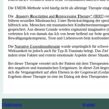
Die EMDR-Methode wird häufig nicht als alleinige Therapie einge
Die
„
I
magery
R
escripting and
R
eprocessing
T
herapy“ (IRRT)
is
frühem sexuellen Missbrauchs). Unter Berücksichtigung der spezi
hilfreich sein. Menschen mit traumatischen Kindheitserinnerunge
gespeichert. Aus diesem Grunde werden ergänzend imaginative (mi
verletzten Ich von damals das Ich von heute helfend zur Seite ge
Bewältigungskompetenz, Trost und Liebenswert-Sein konfrontiert. 
Die
Narrative Expositionstherapie
wurde ursprünglich für schwer-
Wirksamkeit ist jedoch auch für Typ-II-Traumata belegt. Das Ziel 
indem reine Fakten und extrem emotionale Aspekte dieser Situa
Bei dieser Therapie verortet sich der Patient mit dem Therapeute
den negativen und traumatischen Ereignissen. In dieser Zeit liege
sich die Vergangenheit auf allen Ebenen in der Gegenwart (Gedan
Ergebnis dieser Therapie ist eine im Dialog mit dem Therapeuten g
Förderverein
Kontakt