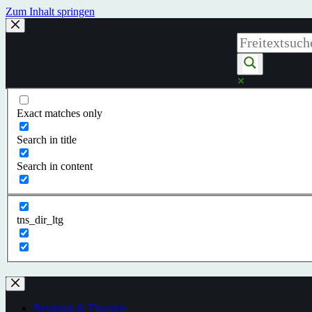
Zum Inhalt springen
Exact matches only
Search in title
Search in content
tns_dir_ltg
Beratung & Therapie