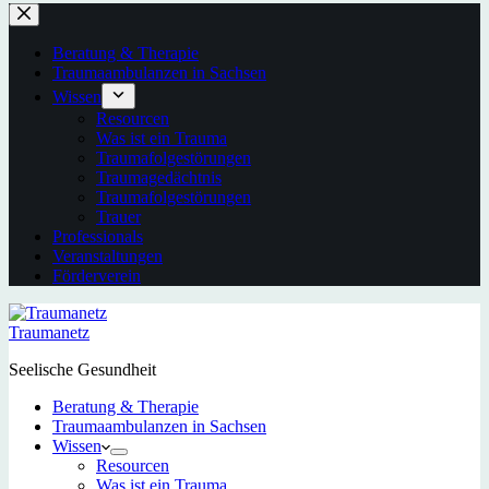
Beratung & Therapie
Traumaambulanzen in Sachsen
Wissen
Resourcen
Was ist ein Trauma
Traumafolgestörungen
Traumagedächtnis
Traumafolgestörungen
Trauer
Professionals
Veranstaltungen
Förderverein
Traumanetz
Seelische Gesundheit
Beratung & Therapie
Traumaambulanzen in Sachsen
Wissen
Resourcen
Was ist ein Trauma