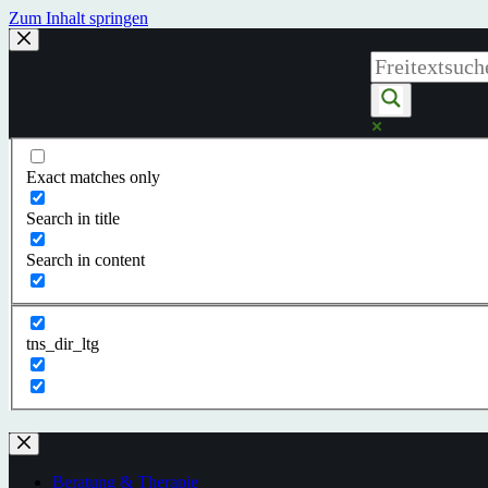
Zum Inhalt springen
Exact matches only
Search in title
Search in content
tns_dir_ltg
Beratung & Therapie