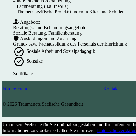
– individuelle Förderanleitung
– Fachberatung (u.a. InsoFa)
– Themenspezifische Projektstunden in Kitas und Schulen
Angebote:
Beratungs- und Behandlungsangebote
Soziale Beratung, Familienberatung
Ausbildungen und Zulassung
Grund- bzw. Fachausbildung des Personals der Einrichtung
Soziale Arbeit und Sozialpädagogik
Sonstige
Zertifikate:
Förderverein
Kontakt
© 2026 Traumanetz Seelische Gesundheit
Um unsere Webseite für Sie optimal zu gestalten und fortlaufend ve
Informationen zu Cookies erhalten Sie in unserer
Datenschutzerkläru