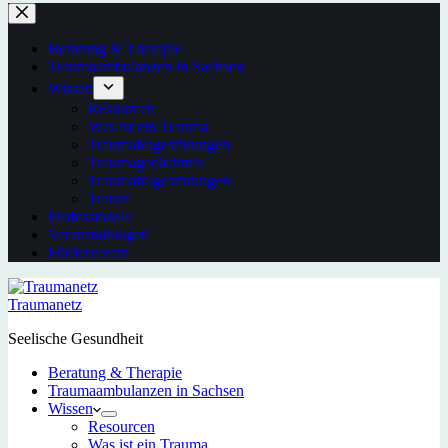
Beratung & Therapie
Traumaambulanzen in Sachsen
Wissen
Resourcen
Was ist ein Trauma
Traumafolgestörungen
Traumagedächtnis
Traumafolgestörungen
Trauer
Professionals
Veranstaltungen
Förderverein
Traumanetz
Seelische Gesundheit
Beratung & Therapie
Traumaambulanzen in Sachsen
Wissen
Resourcen
Was ist ein Trauma