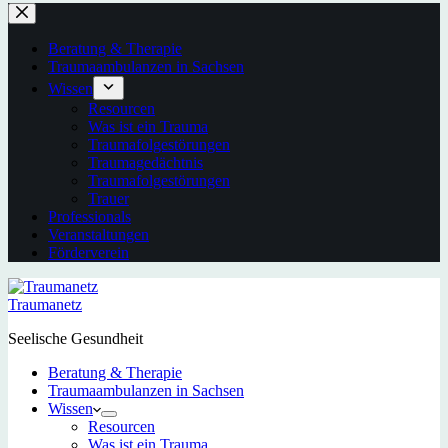
Beratung & Therapie
Traumaambulanzen in Sachsen
Wissen
Resourcen
Was ist ein Trauma
Traumafolgestörungen
Traumagedächtnis
Traumafolgestörungen
Trauer
Professionals
Veranstaltungen
Förderverein
Traumanetz
Seelische Gesundheit
Beratung & Therapie
Traumaambulanzen in Sachsen
Wissen
Resourcen
Was ist ein Trauma