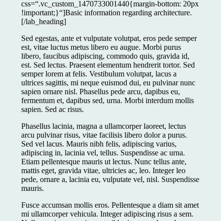
css=“.vc_custom_1470733001440{margin-bottom: 20px
!important;}“]Basic information regarding architecture.
[/lab_heading]
Sed egestas, ante et vulputate volutpat, eros pede semper
est, vitae luctus metus libero eu augue. Morbi purus
libero, faucibus adipiscing, commodo quis, gravida id,
est. Sed lectus. Praesent elementum hendrerit tortor. Sed
semper lorem at felis. Vestibulum volutpat, lacus a
ultrices sagittis, mi neque euismod dui, eu pulvinar nunc
sapien ornare nisl. Phasellus pede arcu, dapibus eu,
fermentum et, dapibus sed, urna. Morbi interdum mollis
sapien. Sed ac risus.
Phasellus lacinia, magna a ullamcorper laoreet, lectus
arcu pulvinar risus, vitae facilisis libero dolor a purus.
Sed vel lacus. Mauris nibh felis, adipiscing varius,
adipiscing in, lacinia vel, tellus. Suspendisse ac urna.
Etiam pellentesque mauris ut lectus. Nunc tellus ante,
mattis eget, gravida vitae, ultricies ac, leo. Integer leo
pede, ornare a, lacinia eu, vulputate vel, nisl. Suspendisse
mauris.
Fusce accumsan mollis eros. Pellentesque a diam sit amet
mi ullamcorper vehicula. Integer adipiscing risus a sem.