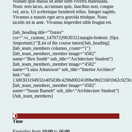
Nullam quis massa sit amet nibh viverra malesuada.
Nunc sem lacus, accumsan quis, faucibus non, congue
vel, arcu. Ut scelerisque hendrerit tellus. Integer sagittis.
Vivamus a mauris eget arcu gravida tristique. Nunc
iaculis mi in ante. Vivamus imperdiet nibh feugiat est.
[lab_heading title=“Tutors“
css=“.vc_custom_1470732963032{margin-bottom: 20px
!important;}“]List of the course tutors[/lab_heading]
[lab_team_members columns_count=“1″]
[lab_team_members_member image=“4582″
name=“Ben Smith“ sub_title=“Architecture Student“]
[lab_team_members_member image=“4582″
name=“Luiza Johansson“ sub_title=“Interior Architect“
link=“url:
{3d0303194932e405d38c4296d0024189be9bf21601b62c025b18
[lab_team_members_member image=“4582″
name=“Susan Barnett“ sub_title=“Architecture Student“]
[/lab_team_members]
Time
Everyday from
10:00
to
16:00