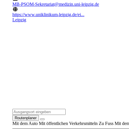
MB-PSOM-Sekretariat@medizin.uni-leipzig.de
https://www.uniklinikum-leipzig.de/ei...
Leipzig
Routenplaner
Mit dem Auto
Mit öffentlichen Verkehrsmitteln
Zu Fuss
Mit dem