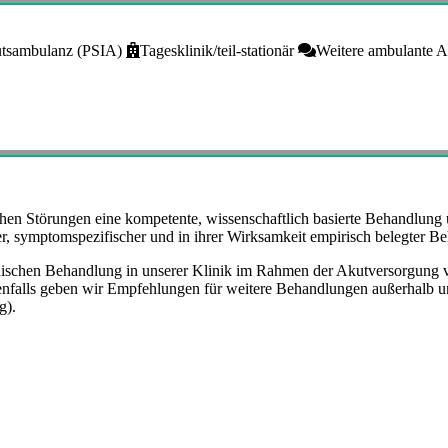
utsambulanz (PSIA)
Tagesklinik/teil-stationär
Weitere ambulante 
tischen Störungen eine kompetente, wissenschaftlich basierte Behandl
er, symptomspezifischer und in ihrer Wirksamkeit empirisch belegter
linischen Behandlung in unserer Klinik im Rahmen der Akutversorgung v
alls geben wir Empfehlungen für weitere Behandlungen außerhalb uns
g).