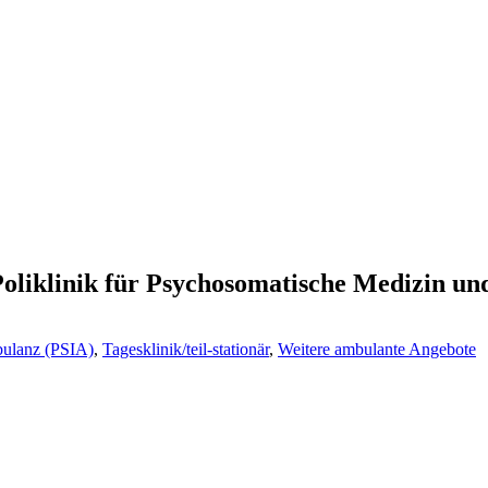
Poliklinik für Psychosomatische Medizin un
bulanz (PSIA)
,
Tagesklinik/teil-stationär
,
Weitere ambulante Angebote