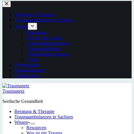
Beratung & Therapie
Traumaambulanzen in Sachsen
Wissen
Resourcen
Was ist ein Trauma
Traumafolgestörungen
Traumagedächtnis
Traumafolgestörungen
Trauer
Professionals
Veranstaltungen
Förderverein
Traumanetz
Seelische Gesundheit
Beratung & Therapie
Traumaambulanzen in Sachsen
Wissen
Resourcen
Was ist ein Trauma