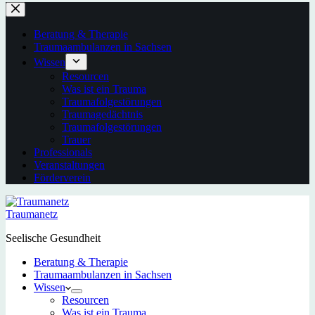
Beratung & Therapie
Traumaambulanzen in Sachsen
Wissen
Resourcen
Was ist ein Trauma
Traumafolgestörungen
Traumagedächtnis
Traumafolgestörungen
Trauer
Professionals
Veranstaltungen
Förderverein
Traumanetz
Seelische Gesundheit
Beratung & Therapie
Traumaambulanzen in Sachsen
Wissen
Resourcen
Was ist ein Trauma