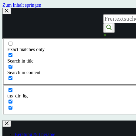
Zum Inhalt springen
Exact matches only
Search in title
Search in content
tns_dir_ltg
Beratung & Therapie