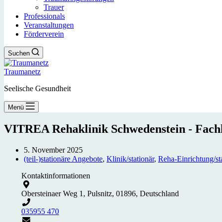
Trauer
Professionals
Veranstaltungen
Förderverein
Suchen
Traumanetz
Seelische Gesundheit
Menü
VITREA Rehaklinik Schwedenstein - Fachk
5. November 2025
(teil-)stationäre Angebote
,
Klinik/stationär
,
Reha-Einrichtung/st
Kontaktinformationen
Obersteinaer Weg 1, Pulsnitz, 01896, Deutschland
035955 470