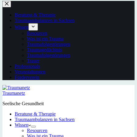
Beratung & Therapie
Traumaambulanzen in Sachsen
Wissen
Resourcen
Was ist ein Trauma
Traumafolgestörungen
Traumagedächtnis
Traumafolgestörungen
Trauer
Professionals
Veranstaltungen
Förderverein
Traumanetz
Seelische Gesundheit
Beratung & Therapie
Traumaambulanzen in Sachsen
Wissen
Resourcen
Was ist ein Trauma