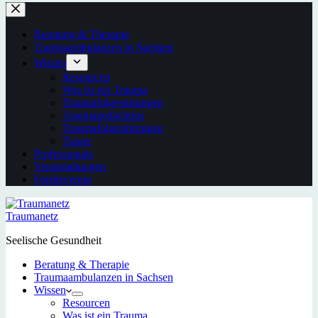
Beratung & Therapie
Traumaambulanzen in Sachsen
Wissen
Resourcen
Was ist ein Trauma
Traumafolgestörungen
Traumagedächtnis
Traumafolgestörungen
Trauer
Professionals
Veranstaltungen
Förderverein
Traumanetz
Seelische Gesundheit
Beratung & Therapie
Traumaambulanzen in Sachsen
Wissen
Resourcen
Was ist ein Trauma