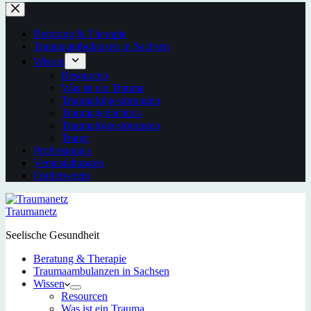
Beratung & Therapie
Traumaambulanzen in Sachsen
Wissen
Resourcen
Was ist ein Trauma
Traumafolgestörungen
Traumagedächtnis
Traumafolgestörungen
Trauer
Professionals
Veranstaltungen
Förderverein
Traumanetz
Seelische Gesundheit
Beratung & Therapie
Traumaambulanzen in Sachsen
Wissen
Resourcen
Was ist ein Trauma