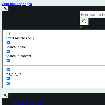
Zum Inhalt springen
Exact matches only
Search in title
Search in content
tns_dir_ltg
Beratung & Therapie