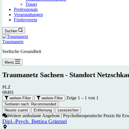
Trauer
Professionals
Veranstaltungen
Förderverein
Suchen
Traumanetz
Seelische Gesundheit
Menü
Traumanetz Sachsen - Standort
Netzschka
PLZ
08491
Zeige 1 – 1 von 1
weitere Filter
weitere Filter
Sortieren nach:
Recommended
Neuste zuerst
Entfernung
Lesezeichen
Weitere ambulante Angebote | Psychotherapeutische Praxis für Er
Dipl.-Psych. Bettina Gräntzel