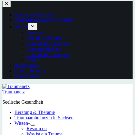
Beratung & Therapie
Traumaambulanzen in Sachsen
Wissen
Resourcen
Was ist ein Trauma
Traumafolgestörungen
Traumagedächtnis
Traumafolgestörungen
Trauer
Professionals
Veranstaltungen
Förderverein
Traumanetz
Seelische Gesundheit
Beratung & Therapie
Traumaambulanzen in Sachsen
Wissen
Resourcen
Was ist ein Trauma