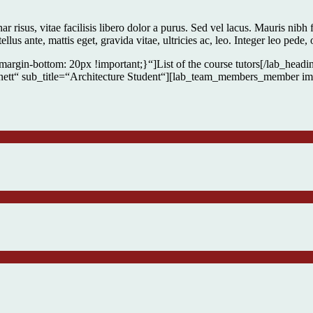
 risus, vitae facilisis libero dolor a purus. Sed vel lacus. Mauris nibh fel
us ante, mattis eget, gravida vitae, ultricies ac, leo. Integer leo pede, 
argin-bottom: 20px !important;}“]List of the course tutors[/lab_he
t“ sub_title=“Architecture Student“][lab_team_members_member im