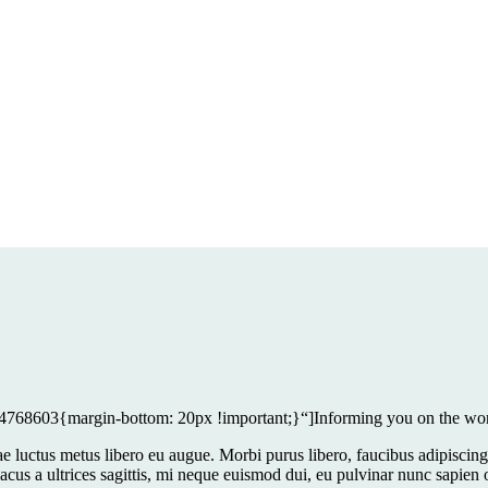
4768603{margin-bottom: 20px !important;}“]Informing you on the worl
itae luctus metus libero eu augue. Morbi purus libero, faucibus adipisci
 lacus a ultrices sagittis, mi neque euismod dui, eu pulvinar nunc sapien