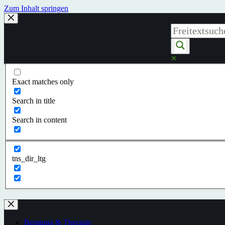
Zum Inhalt springen
Exact matches only
Search in title
Search in content
tns_dir_ltg
Beratung & Therapie