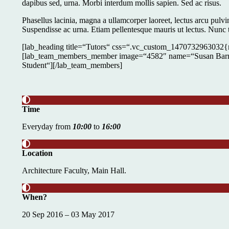
dapibus sed, urna. Morbi interdum mollis sapien. Sed ac risus.
Phasellus lacinia, magna a ullamcorper laoreet, lectus arcu pulvinar
Suspendisse ac urna. Etiam pellentesque mauris ut lectus. Nunc tell
[lab_heading title=“Tutors“ css=“.vc_custom_1470732963032{m
[lab_team_members_member image=“4582″ name=“Susan Barnet
Student“][/lab_team_members]
Time
Everyday from
10:00
to
16:00
Location
Architecture Faculty, Main Hall.
When?
20 Sep 2016 – 03 May 2017