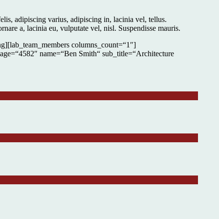
is, adipiscing varius, adipiscing in, lacinia vel, tellus.
ornare a, lacinia eu, vulputate vel, nisl. Suspendisse mauris.
ading][lab_team_members columns_count=“1″]
age=“4582″ name=“Ben Smith“ sub_title=“Architecture