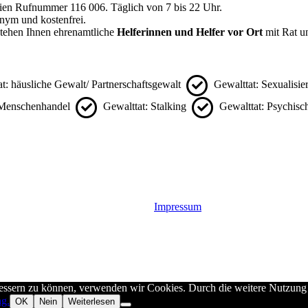
eien Rufnummer 116 006. Täglich von 7 bis 22 Uhr.
ym und kostenfrei.
ehen Ihnen ehrenamtliche
Helferinnen und Helfer vor Ort
mit Rat un
t: häusliche Gewalt/ Partnerschaftsgewalt
Gewalttat: Sexualisie
 Menschenhandel
Gewalttat: Stalking
Gewalttat: Psychis
Impressum
rbessern zu können, verwenden wir Cookies. Durch die weitere Nutzun
ng.
OK
Nein
Weiterlesen