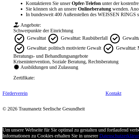
Kontaktieren Sie unser
Opfer-Telefon
unter der kostenfr
Sie können sich an unsere
Onlineberatung
wenden. Anon
In bundesweit 400 Außenstellen des WEISSEN RINGS st
Angebote:
Schwerpunkte der Einrichtung
Gewalttat
Gewalttat: Raubüberfall
Gewaltta
Gewalttat: politisch motivierte Gewalt
Gewalttat:
Beratungs- und Behandlungsangebote
Krisenintervention, Soziale Beratung, Rechtsberatung
Ausbildungen und Zulassung
Zertifikate:
Förderverein
Kontakt
© 2026 Traumanetz Seelische Gesundheit
Um unsere Webseite für Sie optimal zu gestalten und fortlaufend ve
Informationen zu Cookies erhalten Sie in unserer
Datenschutzerkläru