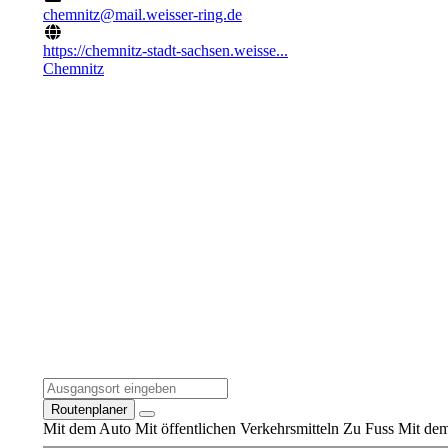
chemnitz@mail.weisser-ring.de
https://chemnitz-stadt-sachsen.weisse...
Chemnitz
Routenplaner
Mit dem Auto
Mit öffentlichen Verkehrsmitteln
Zu Fuss
Mit dem