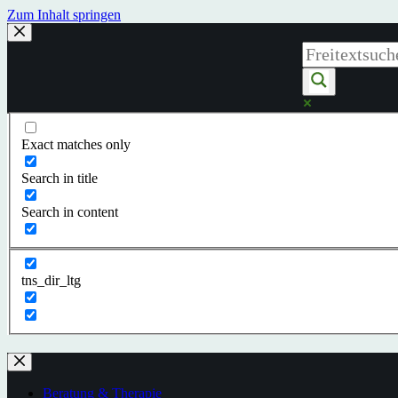
Zum Inhalt springen
Exact matches only
Search in title
Search in content
tns_dir_ltg
Beratung & Therapie