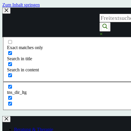
Zum Inhalt springen
Exact matches only
Search in title
Search in content
tns_dir_ltg
Beratung & Therapie