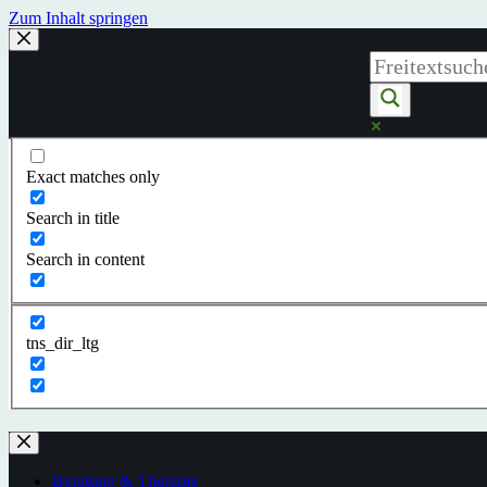
Zum Inhalt springen
Exact matches only
Search in title
Search in content
tns_dir_ltg
Beratung & Therapie