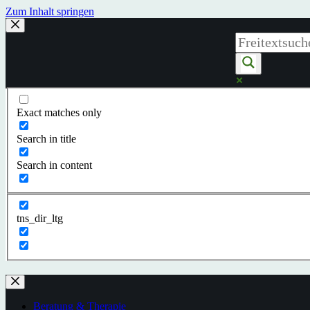
Zum Inhalt springen
Exact matches only
Search in title
Search in content
tns_dir_ltg
Beratung & Therapie