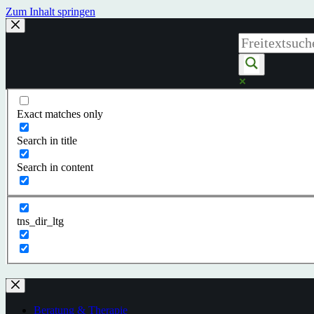
Zum Inhalt springen
Exact matches only
Search in title
Search in content
tns_dir_ltg
Beratung & Therapie