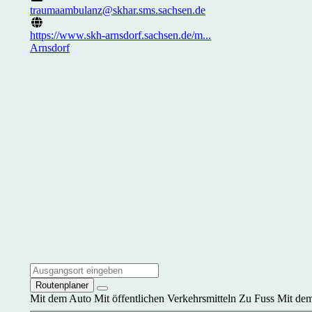
traumaambulanz@skhar.sms.sachsen.de
https://www.skh-arnsdorf.sachsen.de/m...
Arnsdorf
Routenplaner
Mit dem Auto
Mit öffentlichen Verkehrsmitteln
Zu Fuss
Mit dem