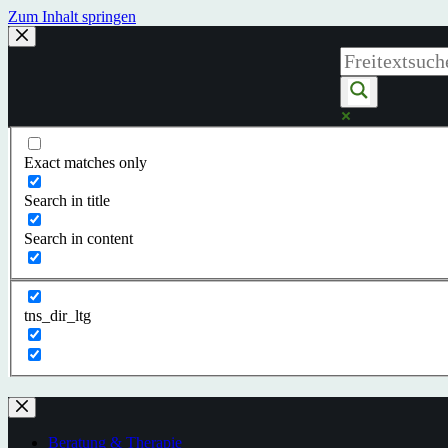
Zum Inhalt springen
Exact matches only
Search in title
Search in content
tns_dir_ltg
Beratung & Therapie