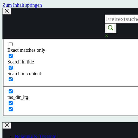
Zum Inhalt springen
Exact matches only
Search in title
Search in content
tns_dir_ltg
Beratung & Therapie