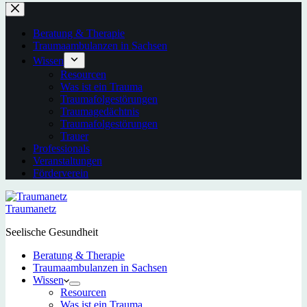
Beratung & Therapie
Traumaambulanzen in Sachsen
Wissen
Resourcen
Was ist ein Trauma
Traumafolgestörungen
Traumagedächtnis
Traumafolgestörungen
Trauer
Professionals
Veranstaltungen
Förderverein
Traumanetz
Seelische Gesundheit
Beratung & Therapie
Traumaambulanzen in Sachsen
Wissen
Resourcen
Was ist ein Trauma