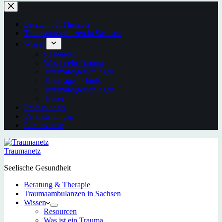
Beratung & Therapie
Traumaambulanzen in Sachsen
Wissen
Resourcen
Was ist ein Trauma
Traumafolgestörungen
Traumagedächtnis
Traumafolgestörungen
Trauer
Professionals
Veranstaltungen
Förderverein
Traumanetz
Seelische Gesundheit
Beratung & Therapie
Traumaambulanzen in Sachsen
Wissen
Resourcen
Was ist ein Trauma