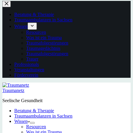
Beratung & Therapie
Traumaambulanzen in Sachsen
Wissen
Resourcen
Was ist ein Trauma
Traumafolgestörungen
Traumagedächtnis
Traumafolgestörungen
Trauer
Professionals
Veranstaltungen
Förderverein
Traumanetz
Seelische Gesundheit
Beratung & Therapie
Traumaambulanzen in Sachsen
Wissen
Resourcen
Was ist ein Trauma