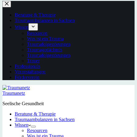
Beratung & Therapie
Traumaambulanzen in Sachsen
Wissen
Resourcen
Was ist ein Trauma
Traumafolgestörungen
Traumagedächtnis
Traumafolgestörungen
Trauer
Professionals
Veranstaltungen
Förderverein
Traumanetz
Seelische Gesundheit
Beratung & Therapie
Traumaambulanzen in Sachsen
Wissen
Resourcen
Was ist ein Trauma