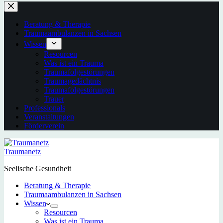
Beratung & Therapie
Traumaambulanzen in Sachsen
Wissen
Resourcen
Was ist ein Trauma
Traumafolgestörungen
Traumagedächtnis
Traumafolgestörungen
Trauer
Professionals
Veranstaltungen
Förderverein
Traumanetz
Seelische Gesundheit
Beratung & Therapie
Traumaambulanzen in Sachsen
Wissen
Resourcen
Was ist ein Trauma