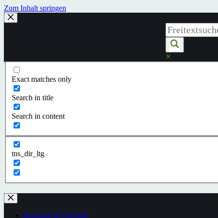
Zum Inhalt springen
Exact matches only
Search in title
Search in content
tns_dir_ltg
Beratung & Therapie