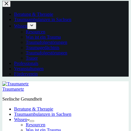
Beratung & Therapie
Traumaambulanzen in Sachsen
Wissen
Resourcen
Was ist ein Trauma
Traumafolgestörungen
Traumagedächtnis
Traumafolgestörungen
Trauer
Professionals
Veranstaltungen
Förderverein
Traumanetz
Seelische Gesundheit
Beratung & Therapie
Traumaambulanzen in Sachsen
Wissen
Resourcen
Was ist ein Trauma