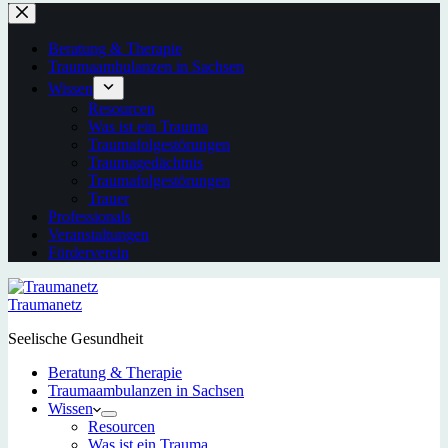
Beratung & Therapie
Traumaambulanzen in Sachsen
Wissen
Resourcen
Was ist ein Trauma
Traumafolgestörungen
Traumagedächtnis
Traumafolgestörungen
Trauer
Professionals
Veranstaltungen
Förderverein
Traumanetz
Seelische Gesundheit
Beratung & Therapie
Traumaambulanzen in Sachsen
Wissen
Resourcen
Was ist ein Trauma