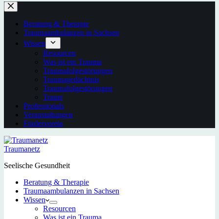
Beratung & Therapie
Traumaambulanzen in Sachsen
Wissen
Resourcen
Was ist ein Trauma
Traumafolgestörungen
Traumagedächtnis
Traumafolgestörungen
Trauer
Professionals
Veranstaltungen
Förderverein
Traumanetz
Seelische Gesundheit
Beratung & Therapie
Traumaambulanzen in Sachsen
Wissen
Resourcen
Was ist ein Trauma