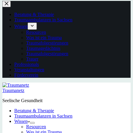
Beratung & Therapie
Traumaambulanzen in Sachsen
Wissen
Resourcen
Was ist ein Trauma
Traumafolgestörungen
Traumagedächtnis
Traumafolgestörungen
Trauer
Professionals
Veranstaltungen
Förderverein
Traumanetz
Seelische Gesundheit
Beratung & Therapie
Traumaambulanzen in Sachsen
Wissen
Resourcen
Was ist ein Trauma