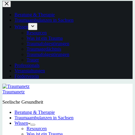
Beratung & Therapie
Traumaambulanzen in Sachsen
Wissen
Resourcen
Was ist ein Trauma
Traumafolgestörungen
Traumagedächtnis
Traumafolgestörungen
Trauer
Professionals
Veranstaltungen
Förderverein
Traumanetz
Seelische Gesundheit
Beratung & Therapie
Traumaambulanzen in Sachsen
Wissen
Resourcen
Was ist ein Trauma