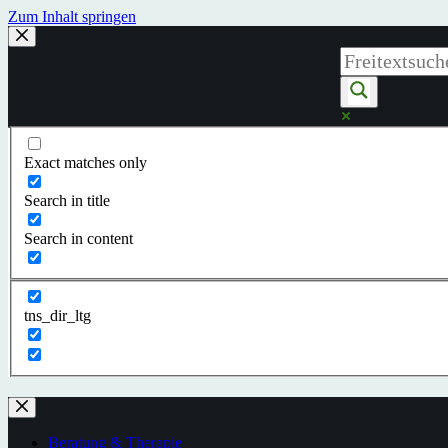
Zum Inhalt springen
Exact matches only
Search in title
Search in content
tns_dir_ltg
Beratung & Therapie