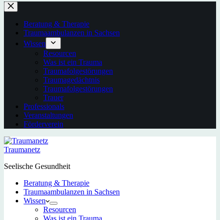
Beratung & Therapie
Traumaambulanzen in Sachsen
Wissen
Resourcen
Was ist ein Trauma
Traumafolgestörungen
Traumagedächtnis
Traumafolgestörungen
Trauer
Professionals
Veranstaltungen
Förderverein
Traumanetz
Seelische Gesundheit
Beratung & Therapie
Traumaambulanzen in Sachsen
Wissen
Resourcen
Was ist ein Trauma