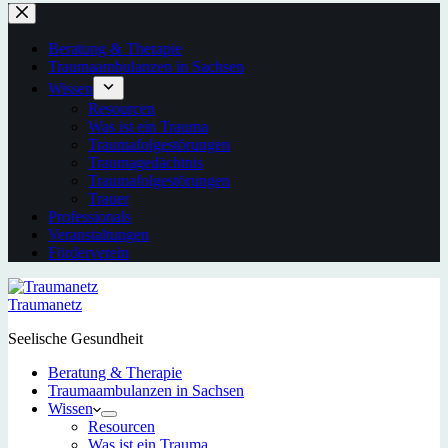
Beratung & Therapie
Traumaambulanzen in Sachsen
Wissen
Resourcen
Was ist ein Trauma
Traumafolgestörungen
Traumagedächtnis
Traumafolgestörungen
Trauer
Professionals
Veranstaltungen
Förderverein
Traumanetz
Seelische Gesundheit
Beratung & Therapie
Traumaambulanzen in Sachsen
Wissen
Resourcen
Was ist ein Trauma