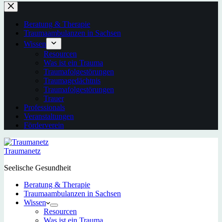
Beratung & Therapie
Traumaambulanzen in Sachsen
Wissen
Resourcen
Was ist ein Trauma
Traumafolgestörungen
Traumagedächtnis
Traumafolgestörungen
Trauer
Professionals
Veranstaltungen
Förderverein
Traumanetz
Seelische Gesundheit
Beratung & Therapie
Traumaambulanzen in Sachsen
Wissen
Resourcen
Was ist ein Trauma