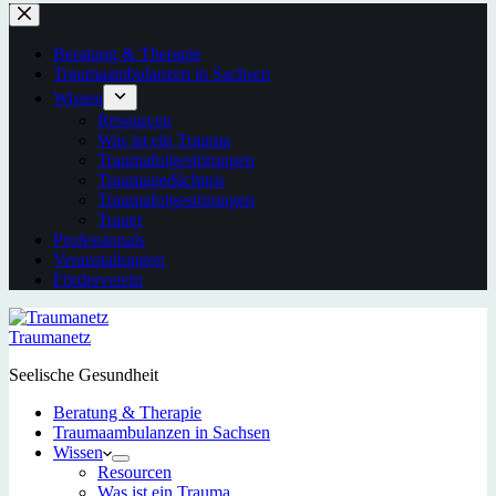
Beratung & Therapie
Traumaambulanzen in Sachsen
Wissen
Resourcen
Was ist ein Trauma
Traumafolgestörungen
Traumagedächtnis
Traumafolgestörungen
Trauer
Professionals
Veranstaltungen
Förderverein
Traumanetz
Seelische Gesundheit
Beratung & Therapie
Traumaambulanzen in Sachsen
Wissen
Resourcen
Was ist ein Trauma