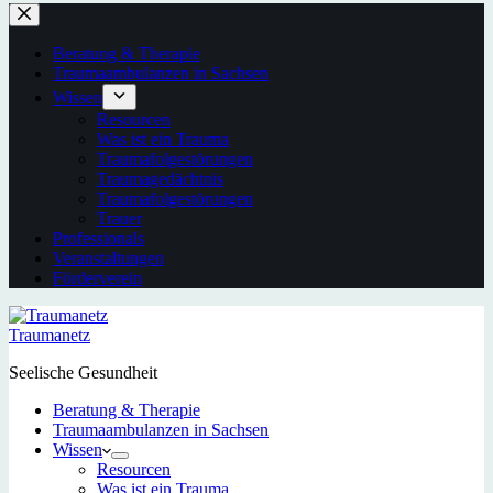
Beratung & Therapie
Traumaambulanzen in Sachsen
Wissen
Resourcen
Was ist ein Trauma
Traumafolgestörungen
Traumagedächtnis
Traumafolgestörungen
Trauer
Professionals
Veranstaltungen
Förderverein
Traumanetz
Seelische Gesundheit
Beratung & Therapie
Traumaambulanzen in Sachsen
Wissen
Resourcen
Was ist ein Trauma