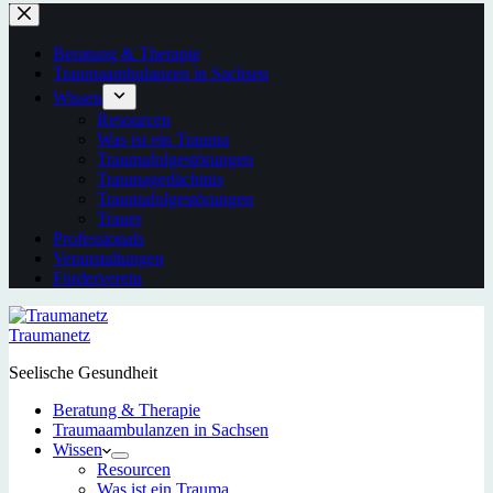
Beratung & Therapie
Traumaambulanzen in Sachsen
Wissen
Resourcen
Was ist ein Trauma
Traumafolgestörungen
Traumagedächtnis
Traumafolgestörungen
Trauer
Professionals
Veranstaltungen
Förderverein
Traumanetz
Seelische Gesundheit
Beratung & Therapie
Traumaambulanzen in Sachsen
Wissen
Resourcen
Was ist ein Trauma