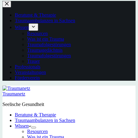
Beratung & Therapie
Traumaambulanzen in Sachsen
Wissen
Resourcen
Was ist ein Trauma
Traumafolgestörungen
Traumagedächtnis
Traumafolgestörungen
Trauer
Professionals
Veranstaltungen
Förderverein
Traumanetz
Seelische Gesundheit
Beratung & Therapie
Traumaambulanzen in Sachsen
Wissen
Resourcen
Was ist ein Trauma