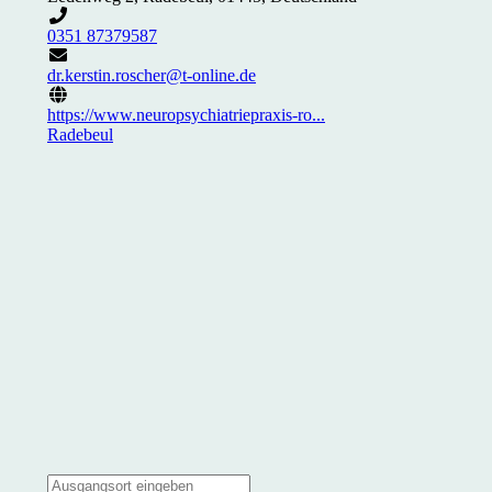
0351 87379587
dr.kerstin.roscher@t-online.de
https://www.neuropsychiatriepraxis-ro...
Radebeul