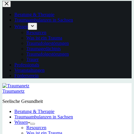
Beratung & Therapie
Traumaambulanzen in Sachsen
Wissen
Resourcen
Was ist ein Trauma
Traumafolgestörungen
Traumagedächtnis
Traumafolgestörungen
Trauer
Professionals
Veranstaltungen
Förderverein
Traumanetz
Seelische Gesundheit
Beratung & Therapie
Traumaambulanzen in Sachsen
Wissen
Resourcen
Was ist ein Trauma