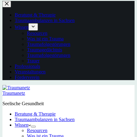
Beratung & Therapie
Traumaambulanzen in Sachsen
Wissen
Resourcen
Was ist ein Trauma
Traumafolgestörungen
Traumagedächtnis
Traumafolgestörungen
Trauer
Professionals
Veranstaltungen
Förderverein
Traumanetz
Seelische Gesundheit
Beratung & Therapie
Traumaambulanzen in Sachsen
Wissen
Resourcen
Was ist ein Trauma