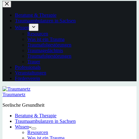
Beratung & Therapie
Traumaambulanzen in Sachsen
Wissen
Resourcen
Was ist ein Trauma
Traumafolgestörungen
Traumagedächtnis
Traumafolgestörungen
Trauer
Professionals
Veranstaltungen
Förderverein
Traumanetz
Seelische Gesundheit
Beratung & Therapie
Traumaambulanzen in Sachsen
Wissen
Resourcen
Was ist ein Trauma