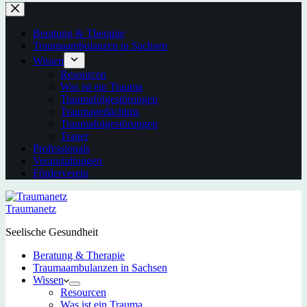
Beratung & Therapie
Traumaambulanzen in Sachsen
Wissen
Resourcen
Was ist ein Trauma
Traumafolgestörungen
Traumagedächtnis
Traumafolgestörungen
Trauer
Professionals
Veranstaltungen
Förderverein
Traumanetz
Seelische Gesundheit
Beratung & Therapie
Traumaambulanzen in Sachsen
Wissen
Resourcen
Was ist ein Trauma